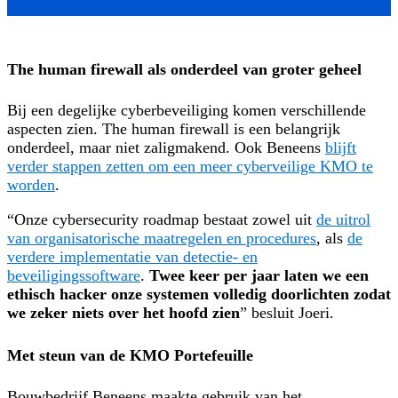
The human firewall als onderdeel van groter geheel
Bij een degelijke cyberbeveiliging komen verschillende
aspecten zien. The human firewall is een belangrijk
onderdeel, maar niet zaligmakend. Ook Beneens
blijft
verder stappen zetten om een meer cyberveilige KMO te
worden
.
“Onze cybersecurity roadmap bestaat zowel uit
de uitrol
van organisatorische maatregelen en procedures
, als
de
verdere implementatie van detectie- en
beveiligingssoftware
.
Twee keer per jaar laten we een
ethisch hacker onze systemen volledig doorlichten zodat
we zeker niets over het hoofd zien
” besluit Joeri.
Met steun van de KMO Portefeuille
Bouwbedrijf Beneens maakte gebruik van het