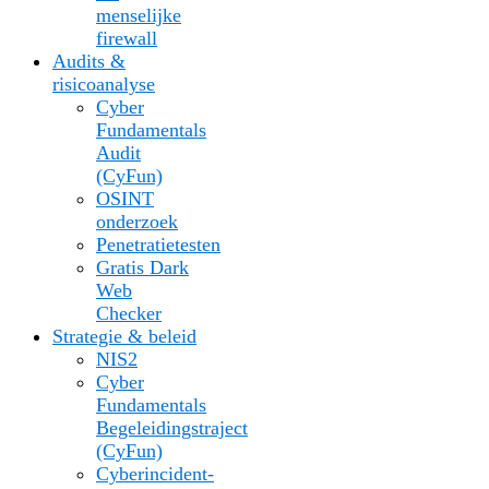
menselijke
firewall
Audits &
risicoanalyse
Cyber
Fundamentals
Audit
(CyFun)
OSINT
onderzoek
Penetratietesten
Gratis Dark
Web
Checker
Strategie & beleid
NIS2
Cyber
Fundamentals
Begeleidingstraject
(CyFun)
Cyberincident-