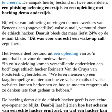
te creëren
. De aanpak hierbij bestond uit twee onderdelen:
een phishing oefening enerzijds
en
een opleiding met
hacking demo anderzijds
.
Bij wijze van nulmeting ontvingen de medewerkers van
Beneens een (ongevaarlijke) valse e-mail, verstuurd door
de ethisch hacker. Daaruit bleek dat maar liefst 24% op de
e-mail klikte. “
Dit was voor ons echt een wake-up call
”
zegt Joeri.
Het tweede deel bestond uit
een opleiding
van zo’n
anderhalf uur voor de medewerkers.
“In zo’n opleiding komen verschillende onderdelen aan
bod” zegt ethisch hacker Reinaert Van de Cruys van
Fox&Fish Cyberdefense. “We leren mensen op een
laagdrempelige manier aan hoe ze valse e-mails of valse
websites kunnen herkennen en hoe ze moeten reageren als
ze denken iets fout gedaan te hebben.”
De hacking demo die de ethisch hacker geeft is een echte
eye-opener zo blijkt. Daarbij laat hij zien
hoe het scherm
van een echte hacker eruit ziet, en wat een hacker kan