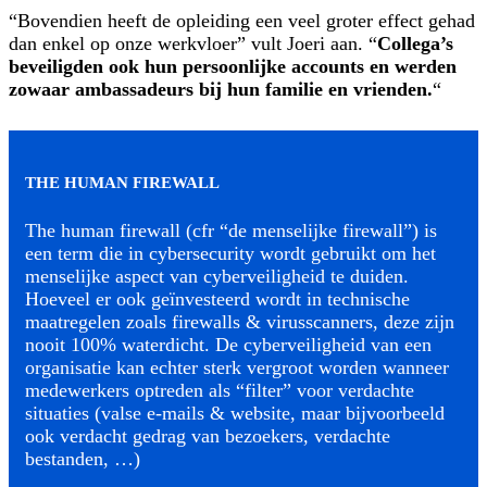
“Bovendien heeft de opleiding een veel groter effect gehad
dan enkel op onze werkvloer” vult Joeri aan. “
Collega’s
beveiligden ook hun persoonlijke accounts en werden
zowaar ambassadeurs bij hun familie en vrienden.
“
THE HUMAN FIREWALL
The human firewall (cfr “de menselijke firewall”) is
een term die in cybersecurity wordt gebruikt om het
menselijke aspect van cyberveiligheid te duiden.
Hoeveel er ook geïnvesteerd wordt in technische
maatregelen zoals firewalls & virusscanners, deze zijn
nooit 100% waterdicht. De cyberveiligheid van een
organisatie kan echter sterk vergroot worden wanneer
medewerkers optreden als “filter” voor verdachte
situaties (valse e-mails & website, maar bijvoorbeeld
ook verdacht gedrag van bezoekers, verdachte
bestanden, …)