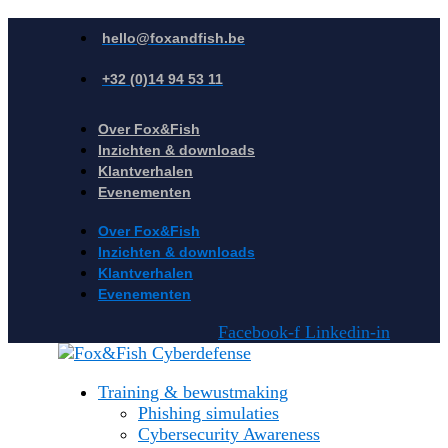
hello@foxandfish.be
+32 (0)14 94 53 11
Over Fox&Fish
Inzichten & downloads
Klantverhalen
Evenementen
Over Fox&Fish
Inzichten & downloads
Klantverhalen
Evenementen
Facebook-f
Linkedin-in
Training & bewustmaking
Phishing simulaties
Cybersecurity Awareness