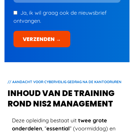
Ja, ik wil graag ook de nieuwsbrief
ontvangen.
VERZENDEN →
// AANDACHT VOOR CYBERVEILIG GEDRAG NA DE KANTOORUREN
INHOUD VAN DE TRAINING
ROND NIS2 MANAGEMENT
Deze opleiding bestaat uit
twee grote
onderdelen
, “
essential
” (voormiddag) en