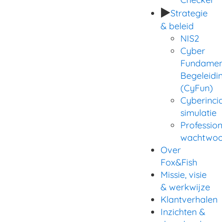
Strategie
& beleid
NIS2
Cyber
Fundamen
Begeleidin
(CyFun)
Cyberinci
simulatie
Profession
wachtwoo
Over
Fox&Fish
Missie, visie
& werkwijze
Klantverhalen
Inzichten &