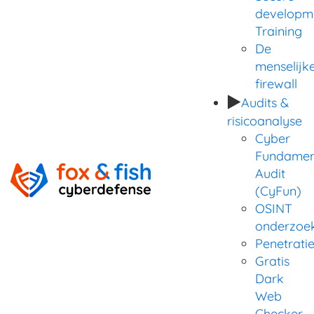
developm
Training
De
menselijk
firewall
Audits &
risicoanalyse
Cyber
Fundamen
Audit
(CyFun)
OSINT
onderzoe
Penetrati
Gratis
Dark
Web
Checker