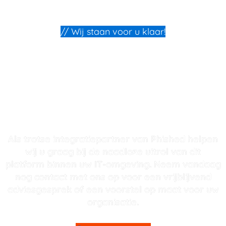
// Wij staan voor u klaar!
KLAAR OM UW EDUCATIEVE
PHISHING SIMULATIES OP TE
STARTEN?
Als trotse integratiepartner van Phished helpen
wij u graag bij de naadloze uitrol van dit
platform binnen uw IT-omgeving.
Neem vandaag
nog contact met ons op voor een vrijblijvend
adviesgesprek of een voorstel op maat voor uw
organisatie.