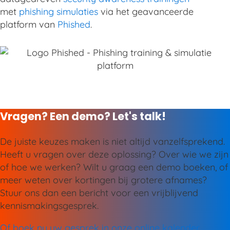
met
phishing simulaties
via het geavanceerde
platform van
Phished
.
Vragen? Een demo? Let's talk!
De juiste keuzes maken is niet altijd vanzelfsprekend.
Heeft u vragen over deze oplossing? Over wie we zijn
of hoe we werken? Wilt u graag een demo boeken, of
meer weten over kortingen bij grotere afnames?
Stuur ons dan een bericht voor een vrijblijvend
kennismakingsgesprek.
Of boek nu uw gesprek in onze online kalender