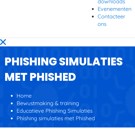
downloads
Evenementen
Contacteer
ons
PHISHING SIMULATIES
MET PHISHED
Home
Bewustmaking & training
Educatieve Phishing Simulaties
Phishing simulaties met Phished