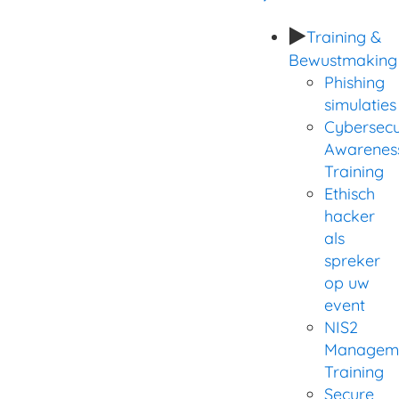
Strategie & beleid
Training &
Bewustmaking
Phishing
simulaties
Cybersecu
Awarenes
Training
Ethisch
hacker
als
spreker
op uw
event
NIS2
Managem
Training
Secure